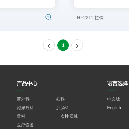
​HF2211 拉钩
1
产品中心
语言选择
普外科
妇科
中文版
泌尿外科
肛肠科
English
骨科
一次性器械
医疗设备