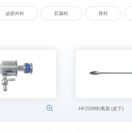
泌尿外科
肛肠科
骨科
HF2209剥离器 (皮下)