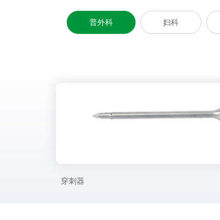
普外科
妇科
穿刺器